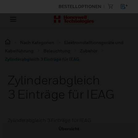
BESTELLOPTIONEN
Nach Kategorien
Elektroinstalltionsgeräte und
Kabelführung
Beleuchtung
Zubehör
Zylinderabgleich 3 Einträge für IEAG
Zylinderabgleich
3 Einträge für IEAG
Zylinderabgleich 3 Einträge für IEAG
Übersicht