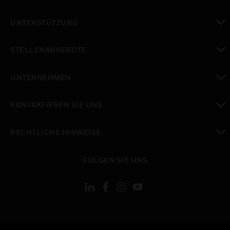
toggle view
UNTERSTÜTZUNG
toggle view
STELLENANGEBOTE
toggle view
UNTERNEHMEN
toggle view
KONTAKTIEREN SIE UNS
toggle view
RECHTLICHE HINWEISE
toggle view
FOLGEN SIE UNS