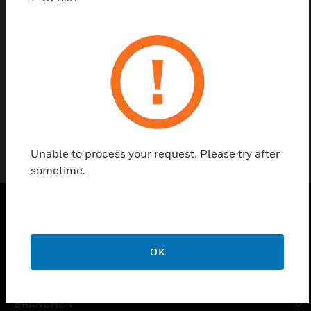
Kontaktieren Sie uns
Einen Partner finden
Zylinderabgleich 3 Einträge für IEAG
Unable to process your request. Please try after
sometime.
PRODUKTE
OK
toggle view
LÖSUNGEN
toggle view
BRANCHEN