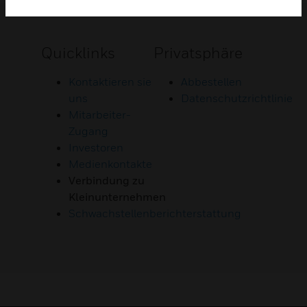
Quicklinks
Privatsphäre
Kontaktieren sie
Abbestellen
uns
Datenschutzrichtlinie
Mitarbeiter-
Zugang
Investoren
Medienkontakte
Verbindung zu
Kleinunternehmen
Schwachstellenberichterstattung