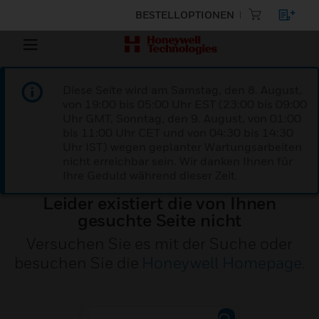
BESTELLOPTIONEN
Diese Seite wird am Samstag, den 8. August,
von 19:00 bis 05:00 Uhr EST (23:00 bis 09:00
Uhr GMT, Sonntag, den 9. August, von 01:00
bis 11:00 Uhr CET und von 04:30 bis 14:30
Uhr IST) wegen geplanter Wartungsarbeiten
nicht erreichbar sein. Wir danken Ihnen für
Ihre Geduld während dieser Zeit.
Leider existiert die von Ihnen
gesuchte Seite nicht
Versuchen Sie es mit der Suche oder
besuchen Sie die
Honeywell Homepage
.