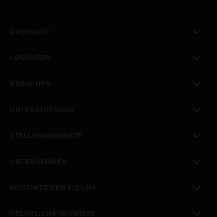
PRODUKTE
toggle view
LÖSUNGEN
toggle view
BRANCHEN
toggle view
UNTERSTÜTZUNG
toggle view
STELLENANGEBOTE
toggle view
UNTERNEHMEN
toggle view
KONTAKTIEREN SIE UNS
toggle view
RECHTLICHE HINWEISE