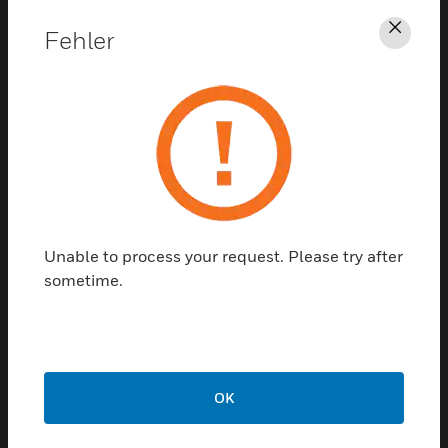
Unterstützung
Fehler
Schl
KLICKEN SIE HIER, UM
UNTERSTÜTZUNG ZU ERHALTEN
Unable to process your request. Please try after
sometime.
Kontaktieren sie uns
REDE MIT UNS
OK