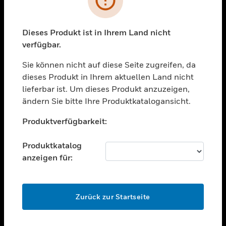
toggle view
BRANCHEN
toggle view
Dieses Produkt ist in Ihrem Land nicht
UNTERSTÜTZUNG
verfügbar.
toggle view
STELLENANGEBOTE
Sie können nicht auf diese Seite zugreifen, da
dieses Produkt in Ihrem aktuellen Land nicht
toggle view
lieferbar ist. Um dieses Produkt anzuzeigen,
UNTERNEHMEN
ändern Sie bitte Ihre Produktkatalogansicht.
toggle view
Unable to process your request. Please try after
KONTAKTIEREN SIE UNS
Produktverfügbarkeit:
sometime.
toggle view
RECHTLICHE HINWEISE
Produktkatalog
anzeigen für:
toggle view
FOLGEN SIE UNS
OK
Zurück zur Startseite