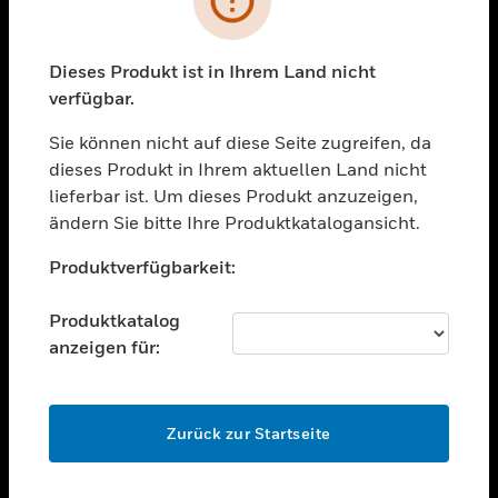
toggle view
BRANCHEN
toggle view
Dieses Produkt ist in Ihrem Land nicht
UNTERSTÜTZUNG
verfügbar.
toggle view
STELLENANGEBOTE
Sie können nicht auf diese Seite zugreifen, da
dieses Produkt in Ihrem aktuellen Land nicht
toggle view
lieferbar ist. Um dieses Produkt anzuzeigen,
UNTERNEHMEN
ändern Sie bitte Ihre Produktkatalogansicht.
toggle view
Unable to process your request. Please try after
KONTAKTIEREN SIE UNS
Produktverfügbarkeit:
sometime.
toggle view
RECHTLICHE HINWEISE
Produktkatalog
anzeigen für:
toggle view
FOLGEN SIE UNS
OK
Zurück zur Startseite