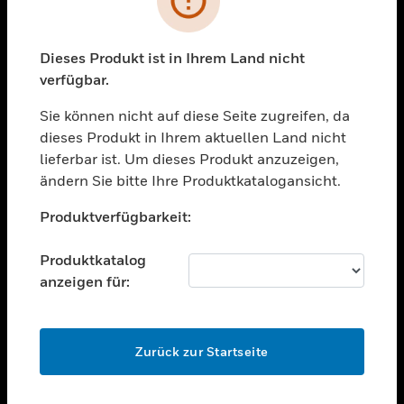
toggle view
BRANCHEN
toggle view
Dieses Produkt ist in Ihrem Land nicht
UNTERSTÜTZUNG
verfügbar.
toggle view
STELLENANGEBOTE
Sie können nicht auf diese Seite zugreifen, da
dieses Produkt in Ihrem aktuellen Land nicht
toggle view
lieferbar ist. Um dieses Produkt anzuzeigen,
UNTERNEHMEN
ändern Sie bitte Ihre Produktkatalogansicht.
toggle view
Unable to process your request. Please try after
KONTAKTIEREN SIE UNS
Produktverfügbarkeit:
sometime.
toggle view
RECHTLICHE HINWEISE
Produktkatalog
anzeigen für:
toggle view
FOLGEN SIE UNS
OK
Zurück zur Startseite