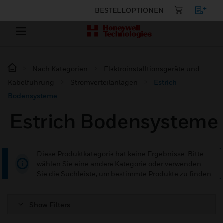
BESTELLOPTIONEN
Nach Kategorien
Elektroinstalltionsgeräte und
Kabelführung
Stromverteilanlagen
Estrich
Bodensysteme
Estrich Bodensysteme
Diese Produktkategorie hat keine Ergebnisse. Bitte
wählen Sie eine andere Kategorie oder verwenden
Sie die Suchleiste, um bestimmte Produkte zu finden.
Show Filters