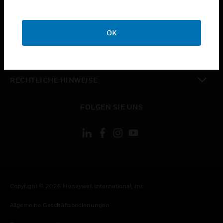
toggle view
UNTERNEHMEN
OK
toggle view
KONTAKTIEREN SIE UNS
toggle view
RECHTLICHE HINWEISE
toggle view
FOLGEN SIE UNS
Copyright © 2026 Honeywell International, Inc.
Allgemeine Geschäftsbedienungen