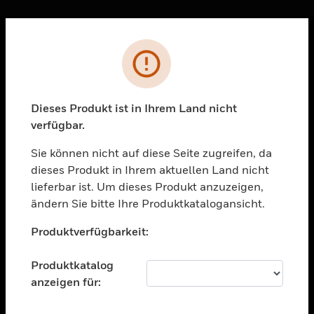
Sc
Fehler
PRODUKTE
toggle view
LÖSUNGEN
Dieses Produkt ist in Ihrem Land nicht
verfügbar.
toggle view
BRANCHEN
Sie können nicht auf diese Seite zugreifen, da
toggle view
dieses Produkt in Ihrem aktuellen Land nicht
UNTERSTÜTZUNG
lieferbar ist. Um dieses Produkt anzuzeigen,
toggle view
ändern Sie bitte Ihre Produktkatalogansicht.
STELLENANGEBOTE
Unable to process your request. Please try after
Produktverfügbarkeit:
sometime.
toggle view
UNTERNEHMEN
Produktkatalog
toggle view
anzeigen für:
KONTAKTIEREN SIE UNS