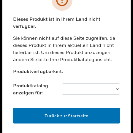
toggle view
BRANCHEN
toggle view
Dieses Produkt ist in Ihrem Land nicht
UNTERSTÜTZUNG
verfügbar.
toggle view
STELLENANGEBOTE
Sie können nicht auf diese Seite zugreifen, da
dieses Produkt in Ihrem aktuellen Land nicht
toggle view
lieferbar ist. Um dieses Produkt anzuzeigen,
UNTERNEHMEN
ändern Sie bitte Ihre Produktkatalogansicht.
toggle view
Unable to process your request. Please try after
KONTAKTIEREN SIE UNS
Produktverfügbarkeit:
sometime.
toggle view
RECHTLICHE HINWEISE
Produktkatalog
anzeigen für:
toggle view
FOLGEN SIE UNS
OK
Zurück zur Startseite