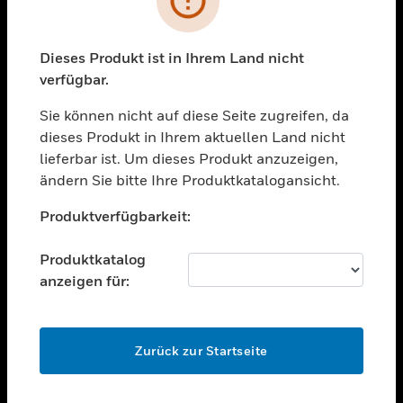
toggle view
BRANCHEN
toggle view
Dieses Produkt ist in Ihrem Land nicht
UNTERSTÜTZUNG
verfügbar.
toggle view
STELLENANGEBOTE
Sie können nicht auf diese Seite zugreifen, da
dieses Produkt in Ihrem aktuellen Land nicht
toggle view
lieferbar ist. Um dieses Produkt anzuzeigen,
UNTERNEHMEN
ändern Sie bitte Ihre Produktkatalogansicht.
toggle view
Unable to process your request. Please try after
KONTAKTIEREN SIE UNS
Produktverfügbarkeit:
sometime.
toggle view
RECHTLICHE HINWEISE
Produktkatalog
anzeigen für:
toggle view
FOLGEN SIE UNS
OK
Zurück zur Startseite