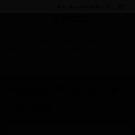
BESTELLOPTIONEN
Nach Kategorien
Elektroinstalltionsgeräte und
Kabelführung
Beschaltungsgeräte
Klangsignale
Electronic Buzzers
Popular Products in
Chimes