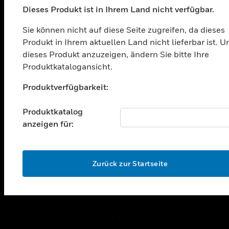
Dieses Produkt ist in Ihrem Land nicht verfügbar.
toggle view
LÖSUNGEN
Sie können nicht auf diese Seite zugreifen, da dieses
Produkt in Ihrem aktuellen Land nicht lieferbar ist. 
toggle view
BRANCHEN
dieses Produkt anzuzeigen, ändern Sie bitte Ihre
Produktkatalogansicht.
toggle view
UNTERSTÜTZUNG
Unable to process your request. Please try after
Produktverfügbarkeit:
sometime.
toggle view
STELLENANGEBOTE
Produktkatalog
anzeigen für:
toggle view
UNTERNEHMEN
toggle view
OK
KONTAKTIEREN SIE UNS
Zurück zur Startseite
toggle view
RECHTLICHE HINWEISE
toggle view
FOLGEN SIE UNS