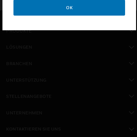
OK
PRODUKTE
toggle view
LÖSUNGEN
toggle view
BRANCHEN
toggle view
UNTERSTÜTZUNG
toggle view
STELLENANGEBOTE
toggle view
UNTERNEHMEN
toggle view
KONTAKTIEREN SIE UNS