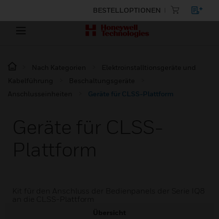
BESTELLOPTIONEN
Nach Kategorien
Elektroinstalltionsgeräte und
Kabelführung
Beschaltungsgeräte
Anschlusseinheiten
Geräte für CLSS-Plattform
Geräte für CLSS-
Plattform
Kit für den Anschluss der Bedienpanels der Serie IQ8
an die CLSS-Plattform
Übersicht