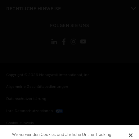
toggle view
RECHTLICHE HINWEISE
toggle view
FOLGEN SIE UNS
Copyright © 2026 Honeywell International, Inc.
Allgemeine Geschäftsbedienungen
Datenschutzerklärung
Ihre Datenschutzoptionen
Cookie-Hinweis
Wir verwenden Cookies und ähnliche Online-Tracking-
Honeywell Global Abbestellen