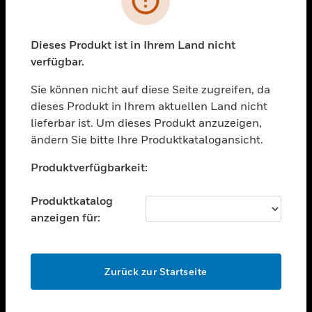
toggle view
BRANCHEN
toggle view
Dieses Produkt ist in Ihrem Land nicht
UNTERSTÜTZUNG
verfügbar.
toggle view
STELLENANGEBOTE
Sie können nicht auf diese Seite zugreifen, da
dieses Produkt in Ihrem aktuellen Land nicht
toggle view
lieferbar ist. Um dieses Produkt anzuzeigen,
UNTERNEHMEN
ändern Sie bitte Ihre Produktkatalogansicht.
toggle view
Unable to process your request. Please try after
KONTAKTIEREN SIE UNS
Produktverfügbarkeit:
sometime.
toggle view
RECHTLICHE HINWEISE
Produktkatalog
anzeigen für:
toggle view
FOLGEN SIE UNS
OK
Zurück zur Startseite