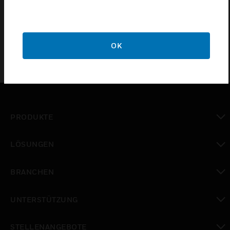
various colours such as Pure White, orange, red,
green.
OK
PRODUKTE
toggle view
LÖSUNGEN
toggle view
BRANCHEN
toggle view
UNTERSTÜTZUNG
toggle view
STELLENANGEBOTE