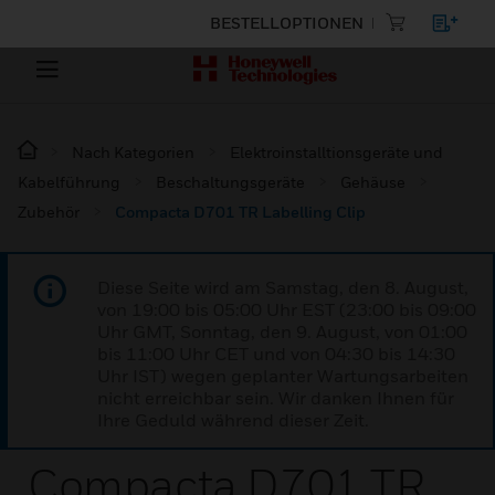
BESTELLOPTIONEN
Nach Kategorien
Elektroinstalltionsgeräte und
Kabelführung
Beschaltungsgeräte
Gehäuse
Zubehör
Compacta D701 TR Labelling Clip
Diese Seite wird am Samstag, den 8. August,
von 19:00 bis 05:00 Uhr EST (23:00 bis 09:00
Uhr GMT, Sonntag, den 9. August, von 01:00
bis 11:00 Uhr CET und von 04:30 bis 14:30
Uhr IST) wegen geplanter Wartungsarbeiten
nicht erreichbar sein. Wir danken Ihnen für
Ihre Geduld während dieser Zeit.
Compacta D701 TR