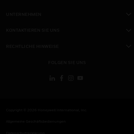
toggle view
UNTERNEHMEN
toggle view
KONTAKTIEREN SIE UNS
toggle view
RECHTLICHE HINWEISE
toggle view
FOLGEN SIE UNS
Copyright © 2026 Honeywell International, Inc.
Allgemeine Geschäftsbedienungen
Datenschutzerklärung