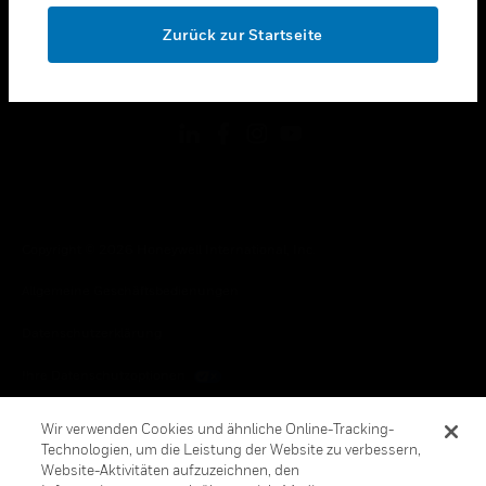
toggle view
OK
RECHTLICHE HINWEISE
Zurück zur Startseite
toggle view
FOLGEN SIE UNS
Copyright © 2026 Honeywell International, Inc.
Allgemeine Geschäftsbedienungen
Datenschutzerklärung
Ihre Datenschutzoptionen
Cookie-Hinweis
Wir verwenden Cookies und ähnliche Online-Tracking-
Technologien, um die Leistung der Website zu verbessern,
Honeywell Global Abbestellen
Website-Aktivitäten aufzuzeichnen, den