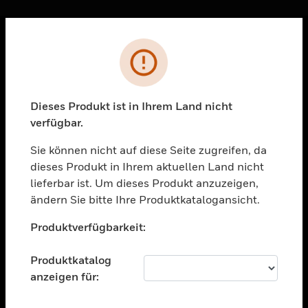
Sc
Fehler
PRODUKTE
toggle view
LÖSUNGEN
Dieses Produkt ist in Ihrem Land nicht
verfügbar.
toggle view
BRANCHEN
Sie können nicht auf diese Seite zugreifen, da
toggle view
dieses Produkt in Ihrem aktuellen Land nicht
UNTERSTÜTZUNG
lieferbar ist. Um dieses Produkt anzuzeigen,
toggle view
ändern Sie bitte Ihre Produktkatalogansicht.
STELLENANGEBOTE
Unable to process your request. Please try after
Produktverfügbarkeit:
sometime.
toggle view
UNTERNEHMEN
Produktkatalog
toggle view
anzeigen für:
KONTAKTIEREN SIE UNS