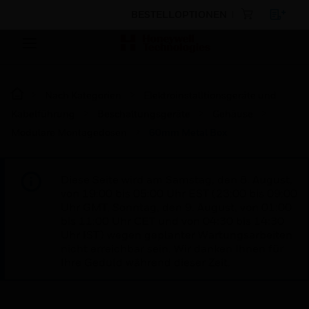
BESTELLOPTIONEN
Nach Kategorien
Elektroinstalltionsgeräte und
Kabelführung
Beschaltungsgeräte
Gehäuse
Modulare Montagedosen
60mm Metal Box
Diese Seite wird am Samstag, den 8. August,
von 19:00 bis 05:00 Uhr EST (23:00 bis 09:00
Uhr GMT, Sonntag, den 9. August, von 01:00
bis 11:00 Uhr CET und von 04:30 bis 14:30
Uhr IST) wegen geplanter Wartungsarbeiten
nicht erreichbar sein. Wir danken Ihnen für
Ihre Geduld während dieser Zeit.