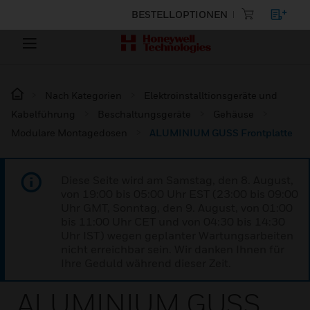
BESTELLOPTIONEN
Nach Kategorien
Elektroinstalltionsgeräte und
Kabelführung
Beschaltungsgeräte
Gehäuse
Modulare Montagedosen
ALUMINIUM GUSS Frontplatte
Diese Seite wird am Samstag, den 8. August,
von 19:00 bis 05:00 Uhr EST (23:00 bis 09:00
Uhr GMT, Sonntag, den 9. August, von 01:00
bis 11:00 Uhr CET und von 04:30 bis 14:30
Uhr IST) wegen geplanter Wartungsarbeiten
nicht erreichbar sein. Wir danken Ihnen für
Ihre Geduld während dieser Zeit.
ALUMINIUM GUSS