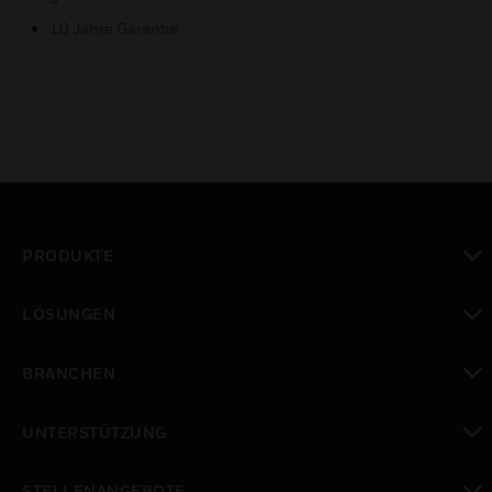
10 Jahre Garantie
PRODUKTE
toggle view
LÖSUNGEN
toggle view
BRANCHEN
toggle view
UNTERSTÜTZUNG
toggle view
STELLENANGEBOTE