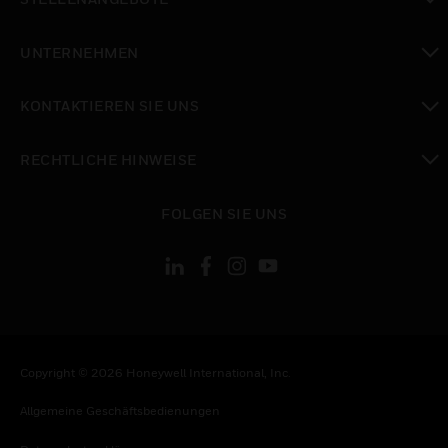
toggle view
UNTERNEHMEN
toggle view
KONTAKTIEREN SIE UNS
toggle view
RECHTLICHE HINWEISE
toggle view
FOLGEN SIE UNS
Copyright © 2026 Honeywell International, Inc.
Allgemeine Geschäftsbedienungen