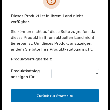
toggle view
BRANCHEN
toggle view
Dieses Produkt ist in Ihrem Land nicht
UNTERSTÜTZUNG
verfügbar.
toggle view
STELLENANGEBOTE
Sie können nicht auf diese Seite zugreifen, da
dieses Produkt in Ihrem aktuellen Land nicht
toggle view
lieferbar ist. Um dieses Produkt anzuzeigen,
UNTERNEHMEN
ändern Sie bitte Ihre Produktkatalogansicht.
toggle view
Unable to process your request. Please try after
KONTAKTIEREN SIE UNS
Produktverfügbarkeit:
sometime.
toggle view
RECHTLICHE HINWEISE
Produktkatalog
anzeigen für:
toggle view
FOLGEN SIE UNS
OK
Zurück zur Startseite