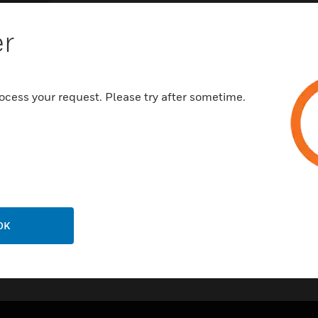
des Erscheinungsbilds zusätz
er
Merkmale und Vorteile:
gute Qualität
bewährtes Schalterprogramm
ocess your request. Please try after sometime.
verschiedene Weißtöne
dezentes Design
10 Jahre Garantie
OK