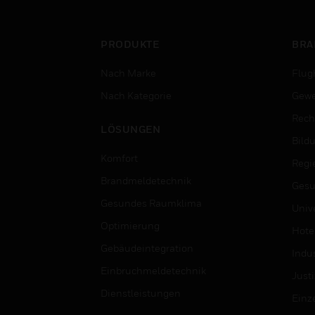
PRODUKTE
BRA
Nach Marke
Flug
Nach Kategorie
Gewe
Rech
LÖSUNGEN
Bild
Komfort
Regi
Brandmeldetechnik
Gesu
Gesundes Raumklima
Univ
Optimierung
Hotel
Gebäudeintegration
Indus
Einbruchmeldetechnik
Justi
Dienstleistungen
Einz