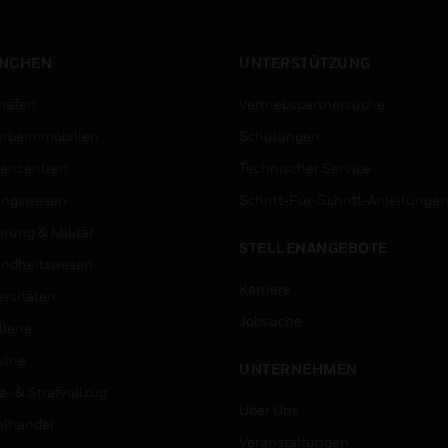
NCHEN
UNTERSTÜTZUNG
häfen
Vertriebspartnersuche
rbeimmobilien
Schulungen
enzentren
Technischer Service
ungswesen
Schritt-Für-Schritt-Anleitunge
erung & Militär
STELLENANGEBOTE
ndheitswesen
Karriere
ersitäten
Jobsuche
lerie
trie
UNTERNEHMEN
z- & Strafvollzug
Über Uns
elhandel
Veranstaltungen