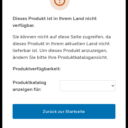
toggle view
BRANCHEN
toggle view
Dieses Produkt ist in Ihrem Land nicht
UNTERSTÜTZUNG
verfügbar.
toggle view
STELLENANGEBOTE
Sie können nicht auf diese Seite zugreifen, da
dieses Produkt in Ihrem aktuellen Land nicht
toggle view
lieferbar ist. Um dieses Produkt anzuzeigen,
UNTERNEHMEN
ändern Sie bitte Ihre Produktkatalogansicht.
toggle view
Unable to process your request. Please try after
KONTAKTIEREN SIE UNS
Produktverfügbarkeit:
sometime.
toggle view
RECHTLICHE HINWEISE
Produktkatalog
anzeigen für:
toggle view
FOLGEN SIE UNS
OK
Zurück zur Startseite