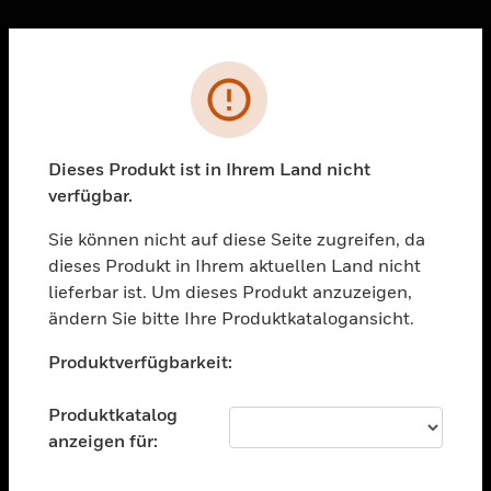
Sc
Fehler
PRODUKTE
toggle view
LÖSUNGEN
Dieses Produkt ist in Ihrem Land nicht
verfügbar.
toggle view
BRANCHEN
Sie können nicht auf diese Seite zugreifen, da
toggle view
dieses Produkt in Ihrem aktuellen Land nicht
UNTERSTÜTZUNG
lieferbar ist. Um dieses Produkt anzuzeigen,
toggle view
ändern Sie bitte Ihre Produktkatalogansicht.
STELLENANGEBOTE
Unable to process your request. Please try after
Produktverfügbarkeit:
sometime.
toggle view
UNTERNEHMEN
Produktkatalog
toggle view
anzeigen für:
KONTAKTIEREN SIE UNS