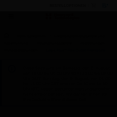
BESTELLOPTIONEN
Nach Kategorien
Elektroinstalltionsgeräte und
Kabelführung
Beschaltungsgeräte
Abdeckungen
Blindabdeckungen
Logic Plus™ Flex Outlet Frontplate
Diese Seite wird am Samstag, den 8. August,
von 19:00 bis 05:00 Uhr EST (23:00 bis 09:00
Uhr GMT, Sonntag, den 9. August, von 01:00
bis 11:00 Uhr CET und von 04:30 bis 14:30
Uhr IST) wegen geplanter Wartungsarbeiten
nicht erreichbar sein. Wir danken Ihnen für
Ihre Geduld während dieser Zeit.