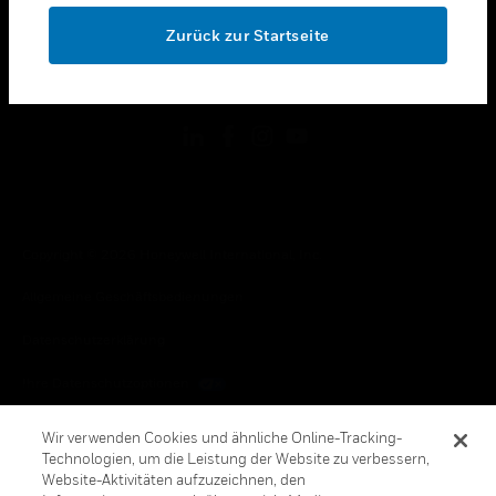
toggle view
OK
RECHTLICHE HINWEISE
Zurück zur Startseite
toggle view
FOLGEN SIE UNS
Copyright © 2026 Honeywell International, Inc.
Allgemeine Geschäftsbedienungen
Datenschutzerklärung
Ihre Datenschutzoptionen
Cookie-Hinweis
Wir verwenden Cookies und ähnliche Online-Tracking-
Technologien, um die Leistung der Website zu verbessern,
Honeywell Global Abbestellen
Website-Aktivitäten aufzuzeichnen, den