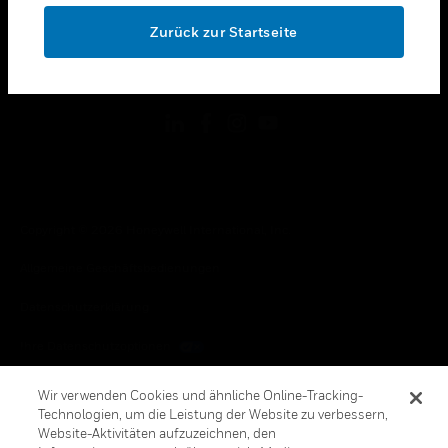
toggle view
OK
RECHTLICHE HINWEISE
Zurück zur Startseite
toggle view
FOLGEN SIE UNS
Copyright © 2026 Honeywell International, Inc.
Allgemeine Geschäftsbedienungen
Datenschutzerklärung
Ihre Datenschutzoptionen
Cookie-Hinweis
Wir verwenden Cookies und ähnliche Online-Tracking-
Technologien, um die Leistung der Website zu verbessern,
Honeywell Global Abbestellen
Website-Aktivitäten aufzuzeichnen, den