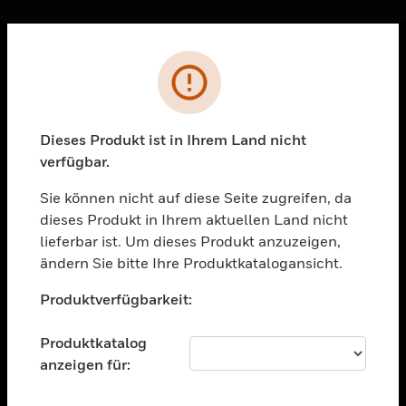
Sc
Fehler
PRODUKTE
toggle view
LÖSUNGEN
Dieses Produkt ist in Ihrem Land nicht
verfügbar.
toggle view
BRANCHEN
Sie können nicht auf diese Seite zugreifen, da
toggle view
dieses Produkt in Ihrem aktuellen Land nicht
UNTERSTÜTZUNG
lieferbar ist. Um dieses Produkt anzuzeigen,
toggle view
ändern Sie bitte Ihre Produktkatalogansicht.
STELLENANGEBOTE
Unable to process your request. Please try after
Produktverfügbarkeit:
sometime.
toggle view
UNTERNEHMEN
Produktkatalog
toggle view
anzeigen für:
KONTAKTIEREN SIE UNS