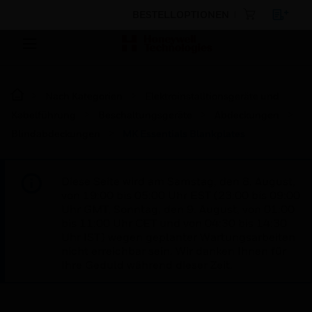
BESTELLOPTIONEN
Nach Kategorien
Elektroinstalltionsgeräte und
Kabelführung
Beschaltungsgeräte
Abdeckungen
Blindabdeckungen
MK Essentials Blankplates
Diese Seite wird am Samstag, den 8. August,
von 19:00 bis 05:00 Uhr EST (23:00 bis 09:00
Uhr GMT, Sonntag, den 9. August, von 01:00
bis 11:00 Uhr CET und von 04:30 bis 14:30
Uhr IST) wegen geplanter Wartungsarbeiten
nicht erreichbar sein. Wir danken Ihnen für
Ihre Geduld während dieser Zeit.