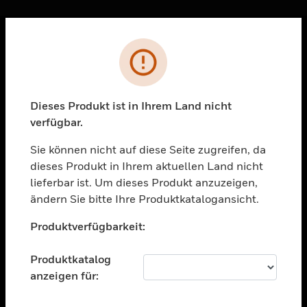
Sc
Fehler
PRODUKTE
toggle view
LÖSUNGEN
Dieses Produkt ist in Ihrem Land nicht
verfügbar.
toggle view
BRANCHEN
Sie können nicht auf diese Seite zugreifen, da
toggle view
dieses Produkt in Ihrem aktuellen Land nicht
UNTERSTÜTZUNG
lieferbar ist. Um dieses Produkt anzuzeigen,
toggle view
ändern Sie bitte Ihre Produktkatalogansicht.
STELLENANGEBOTE
Unable to process your request. Please try after
Produktverfügbarkeit:
sometime.
toggle view
UNTERNEHMEN
Produktkatalog
toggle view
anzeigen für:
KONTAKTIEREN SIE UNS