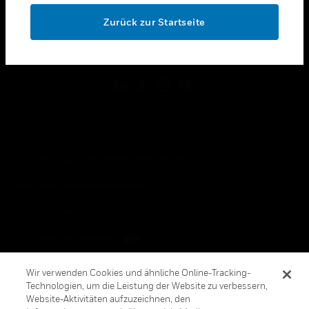
toggle view
OK
RECHTLICHE HINWEISE
Zurück zur Startseite
toggle view
FOLGEN SIE UNS
Copyright © 2026 Honeywell International, Inc.
Allgemeine Geschäftsbedienungen
Datenschutzerklärung
Ihre Datenschutzoptionen
Cookie-Hinweis
Wir verwenden Cookies und ähnliche Online-Tracking-
Technologien, um die Leistung der Website zu verbessern,
Honeywell Global Abbestellen
Website-Aktivitäten aufzuzeichnen, den