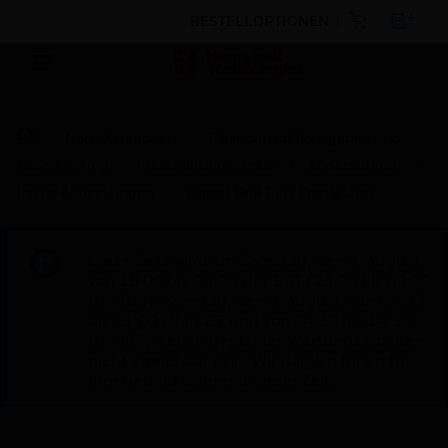
BESTELLOPTIONEN
Nach Kategorien
Elektroinstalltionsgeräte und
Kabelführung
Beschaltungsgeräte
Abdeckungen
Raster Abdeckungen
Aspect Grid Plus Frontplates
Diese Seite wird am Samstag, den 8. August,
von 19:00 bis 05:00 Uhr EST (23:00 bis 09:00
Uhr GMT, Sonntag, den 9. August, von 01:00
bis 11:00 Uhr CET und von 04:30 bis 14:30
Uhr IST) wegen geplanter Wartungsarbeiten
nicht erreichbar sein. Wir danken Ihnen für
Ihre Geduld während dieser Zeit.