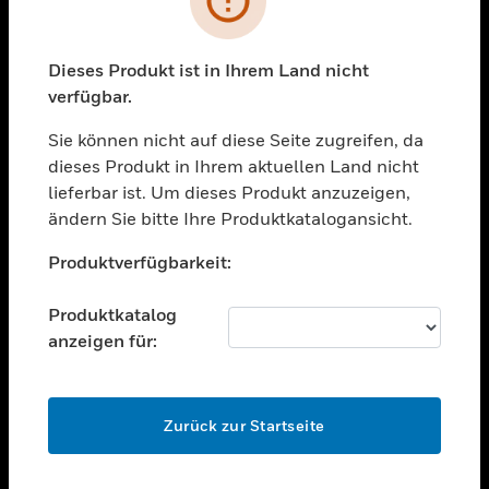
toggle view
BRANCHEN
toggle view
Dieses Produkt ist in Ihrem Land nicht
UNTERSTÜTZUNG
verfügbar.
toggle view
STELLENANGEBOTE
Sie können nicht auf diese Seite zugreifen, da
dieses Produkt in Ihrem aktuellen Land nicht
toggle view
lieferbar ist. Um dieses Produkt anzuzeigen,
UNTERNEHMEN
ändern Sie bitte Ihre Produktkatalogansicht.
toggle view
Unable to process your request. Please try after
KONTAKTIEREN SIE UNS
Produktverfügbarkeit:
sometime.
toggle view
RECHTLICHE HINWEISE
Produktkatalog
anzeigen für:
toggle view
FOLGEN SIE UNS
OK
Zurück zur Startseite