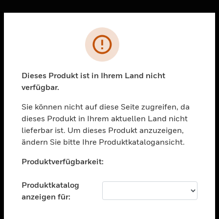
Sc
Fehler
PRODUKTE
toggle view
LÖSUNGEN
Dieses Produkt ist in Ihrem Land nicht
verfügbar.
toggle view
BRANCHEN
Sie können nicht auf diese Seite zugreifen, da
toggle view
dieses Produkt in Ihrem aktuellen Land nicht
UNTERSTÜTZUNG
lieferbar ist. Um dieses Produkt anzuzeigen,
toggle view
ändern Sie bitte Ihre Produktkatalogansicht.
STELLENANGEBOTE
Unable to process your request. Please try after
Produktverfügbarkeit:
sometime.
toggle view
UNTERNEHMEN
Produktkatalog
toggle view
anzeigen für:
KONTAKTIEREN SIE UNS