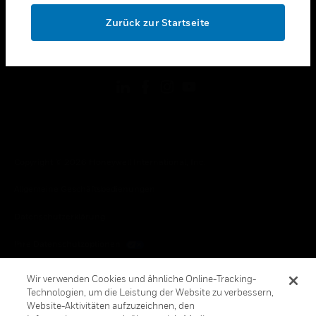
toggle view
OK
RECHTLICHE HINWEISE
Zurück zur Startseite
toggle view
FOLGEN SIE UNS
Copyright © 2026 Honeywell International, Inc.
Allgemeine Geschäftsbedienungen
Datenschutzerklärung
Ihre Datenschutzoptionen
Cookie-Hinweis
Wir verwenden Cookies und ähnliche Online-Tracking-
Technologien, um die Leistung der Website zu verbessern,
Honeywell Global Abbestellen
Website-Aktivitäten aufzuzeichnen, den