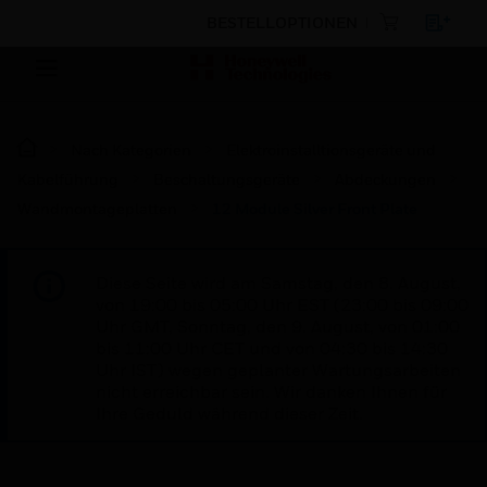
BESTELLOPTIONEN
Nach Kategorien
Elektroinstalltionsgeräte und
Kabelführung
Beschaltungsgeräte
Abdeckungen
Wandmontageplatten
12 Module Silver Front Plate
Diese Seite wird am Samstag, den 8. August,
von 19:00 bis 05:00 Uhr EST (23:00 bis 09:00
Uhr GMT, Sonntag, den 9. August, von 01:00
bis 11:00 Uhr CET und von 04:30 bis 14:30
Uhr IST) wegen geplanter Wartungsarbeiten
nicht erreichbar sein. Wir danken Ihnen für
Ihre Geduld während dieser Zeit.