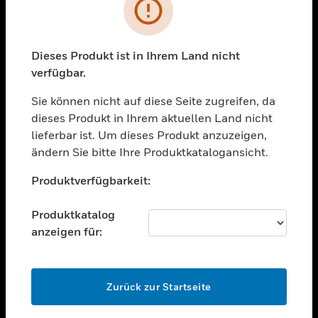
Fehler
toggle view
BRANCHEN
Dieses Produkt ist in Ihrem Land nicht
toggle view
UNTERSTÜTZUNG
verfügbar.
toggle view
Sie können nicht auf diese Seite zugreifen, da
STELLENANGEBOTE
dieses Produkt in Ihrem aktuellen Land nicht
lieferbar ist. Um dieses Produkt anzuzeigen,
toggle view
UNTERNEHMEN
ändern Sie bitte Ihre Produktkatalogansicht.
Unable to process your request. Please try after
toggle view
Produktverfügbarkeit:
sometime.
KONTAKTIEREN SIE UNS
toggle view
Produktkatalog
RECHTLICHE HINWEISE
anzeigen für:
toggle view
FOLGEN SIE UNS
OK
Zurück zur Startseite