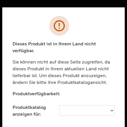
Sc
Fehler
PRODUKTE
toggle view
LÖSUNGEN
Dieses Produkt ist in Ihrem Land nicht
verfügbar.
toggle view
BRANCHEN
Sie können nicht auf diese Seite zugreifen, da
toggle view
dieses Produkt in Ihrem aktuellen Land nicht
UNTERSTÜTZUNG
lieferbar ist. Um dieses Produkt anzuzeigen,
toggle view
ändern Sie bitte Ihre Produktkatalogansicht.
STELLENANGEBOTE
Unable to process your request. Please try after
Produktverfügbarkeit:
sometime.
toggle view
UNTERNEHMEN
Produktkatalog
toggle view
anzeigen für:
KONTAKTIEREN SIE UNS