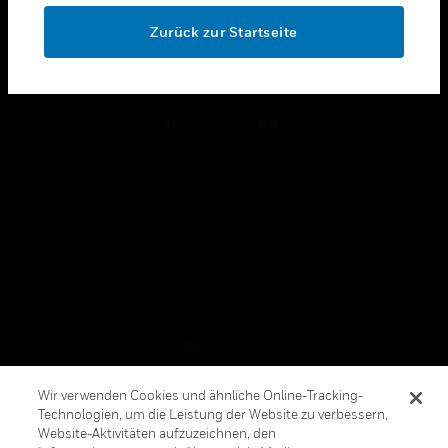
toggle view
OK
RECHTLICHE HINWEISE
Zurück zur Startseite
toggle view
FOLGEN SIE UNS
Copyright © 2026 Honeywell International, Inc.
Allgemeine Geschäftsbedienungen
Datenschutzerklärung
Ihre Datenschutzoptionen
Cookie-Hinweis
Wir verwenden Cookies und ähnliche Online-Tracking-
Technologien, um die Leistung der Website zu verbessern,
Honeywell Global Abbestellen
Website-Aktivitäten aufzuzeichnen, den