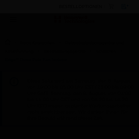
BESTELLOPTIONEN
Nach Kategorien
Elektroinstalltionsgeräte und
Kabelführung
Beschaltungsgeräte
Isolatoren
Edge™ Three Pole Fan Isolator
Diese Seite wird am Samstag, den 8. August,
von 19:00 bis 05:00 Uhr EST (23:00 bis 09:00
Uhr GMT, Sonntag, den 9. August, von 01:00
bis 11:00 Uhr CET und von 04:30 bis 14:30
Uhr IST) wegen geplanter Wartungsarbeiten
nicht erreichbar sein. Wir danken Ihnen für
Ihre Geduld während dieser Zeit.