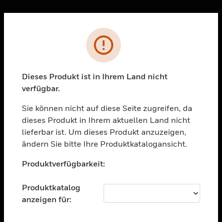
Sc
Fehler
PRODUKTE
toggle view
LÖSUNGEN
Dieses Produkt ist in Ihrem Land nicht
verfügbar.
toggle view
BRANCHEN
Sie können nicht auf diese Seite zugreifen, da
toggle view
dieses Produkt in Ihrem aktuellen Land nicht
UNTERSTÜTZUNG
lieferbar ist. Um dieses Produkt anzuzeigen,
toggle view
ändern Sie bitte Ihre Produktkatalogansicht.
STELLENANGEBOTE
Unable to process your request. Please try after
Produktverfügbarkeit:
sometime.
toggle view
UNTERNEHMEN
Produktkatalog
toggle view
anzeigen für:
KONTAKTIEREN SIE UNS