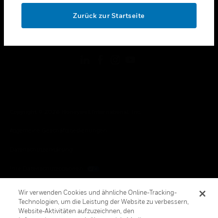
toggle view
OK
RECHTLICHE HINWEISE
Zurück zur Startseite
toggle view
FOLGEN SIE UNS
Copyright © 2026 Honeywell International, Inc.
Allgemeine Geschäftsbedienungen
Datenschutzerklärung
Ihre Datenschutzoptionen
Cookie-Hinweis
Wir verwenden Cookies und ähnliche Online-Tracking-
Technologien, um die Leistung der Website zu verbessern,
Honeywell Global Abbestellen
Website-Aktivitäten aufzuzeichnen, den