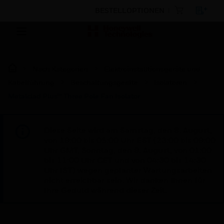
BESTELLOPTIONEN
Nach Kategorien
Elektroinstalltionsgeräte und
Kabelführung
Beschaltungsgeräte
Isolatoren
Metalclad Plus™ Three Pole Fan Isolator
Diese Seite wird am Samstag, den 8. August,
von 19:00 bis 05:00 Uhr EST (23:00 bis 09:00
Uhr GMT, Sonntag, den 9. August, von 01:00
bis 11:00 Uhr CET und von 04:30 bis 14:30
Uhr IST) wegen geplanter Wartungsarbeiten
nicht erreichbar sein. Wir danken Ihnen für
Ihre Geduld während dieser Zeit.