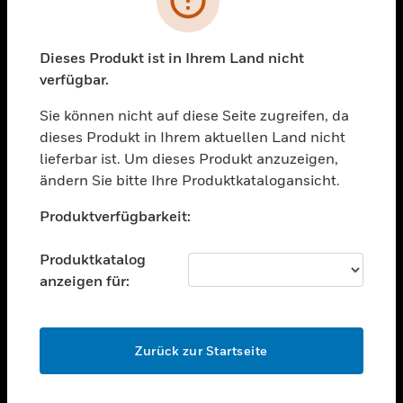
toggle view
BRANCHEN
toggle view
Dieses Produkt ist in Ihrem Land nicht
UNTERSTÜTZUNG
verfügbar.
toggle view
STELLENANGEBOTE
Sie können nicht auf diese Seite zugreifen, da
dieses Produkt in Ihrem aktuellen Land nicht
toggle view
lieferbar ist. Um dieses Produkt anzuzeigen,
UNTERNEHMEN
ändern Sie bitte Ihre Produktkatalogansicht.
toggle view
Unable to process your request. Please try after
KONTAKTIEREN SIE UNS
Produktverfügbarkeit:
sometime.
toggle view
RECHTLICHE HINWEISE
Produktkatalog
anzeigen für:
toggle view
FOLGEN SIE UNS
OK
Zurück zur Startseite