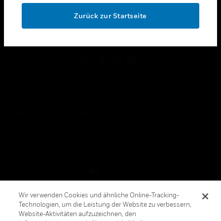
toggle view
OK
RECHTLICHE HINWEISE
Zurück zur Startseite
toggle view
FOLGEN SIE UNS
Copyright © 2026 Honeywell International, Inc.
Allgemeine Geschäftsbedienungen
Datenschutzerklärung
Ihre Datenschutzoptionen
Cookie-Hinweis
Wir verwenden Cookies und ähnliche Online-Tracking-
Technologien, um die Leistung der Website zu verbessern,
Honeywell Global Abbestellen
Website-Aktivitäten aufzuzeichnen, den