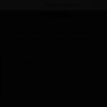
BESTELLOPTIONEN
Nach Kategorien
Elektroinstalltionsgeräte und
Kabelführung
Beschaltungsgeräte
Sensoren
MPS-45WGB- SURFACE
Diese Seite wird am Samstag, den 8. August,
von 19:00 bis 05:00 Uhr EST (23:00 bis 09:00
Uhr GMT, Sonntag, den 9. August, von 01:00
bis 11:00 Uhr CET und von 04:30 bis 14:30
Uhr IST) wegen geplanter Wartungsarbeiten
nicht erreichbar sein. Wir danken Ihnen für
Ihre Geduld während dieser Zeit.