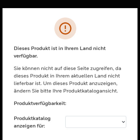
Sc
Fehler
PRODUKTE
toggle view
LÖSUNGEN
Dieses Produkt ist in Ihrem Land nicht
verfügbar.
toggle view
BRANCHEN
Sie können nicht auf diese Seite zugreifen, da
toggle view
dieses Produkt in Ihrem aktuellen Land nicht
UNTERSTÜTZUNG
lieferbar ist. Um dieses Produkt anzuzeigen,
toggle view
ändern Sie bitte Ihre Produktkatalogansicht.
STELLENANGEBOTE
Unable to process your request. Please try after
Produktverfügbarkeit:
sometime.
toggle view
UNTERNEHMEN
Produktkatalog
toggle view
anzeigen für:
KONTAKTIEREN SIE UNS