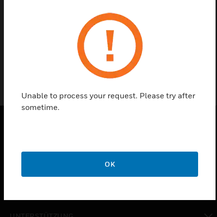
Einen Partner finden
H_1942
Unable to process your request. Please try after
sometime.
PRODUKTE
toggle view
LÖSUNGEN
OK
toggle view
BRANCHEN
toggle view
UNTERSTÜTZUNG