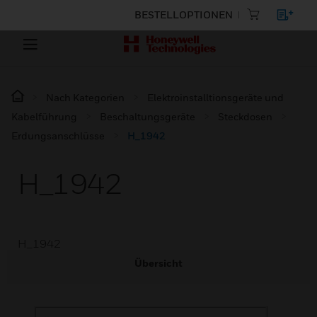
BESTELLOPTIONEN
Nach Kategorien
Elektroinstalltionsgeräte und
Kabelführung
Beschaltungsgeräte
Steckdosen
Erdungsanschlüsse
H_1942
H_1942
H_1942
Übersicht