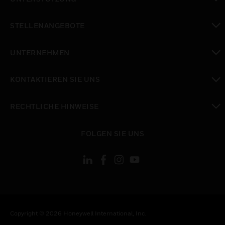
toggle view
STELLENANGEBOTE
toggle view
UNTERNEHMEN
toggle view
KONTAKTIEREN SIE UNS
toggle view
RECHTLICHE HINWEISE
toggle view
FOLGEN SIE UNS
Copyright © 2026 Honeywell International, Inc.