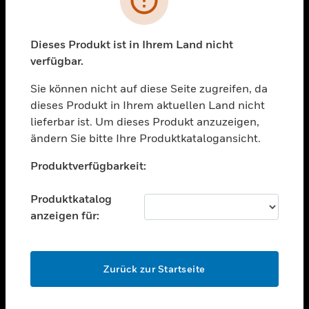
toggle view
BRANCHEN
toggle view
Dieses Produkt ist in Ihrem Land nicht
UNTERSTÜTZUNG
verfügbar.
toggle view
STELLENANGEBOTE
Sie können nicht auf diese Seite zugreifen, da
dieses Produkt in Ihrem aktuellen Land nicht
toggle view
lieferbar ist. Um dieses Produkt anzuzeigen,
UNTERNEHMEN
ändern Sie bitte Ihre Produktkatalogansicht.
toggle view
Unable to process your request. Please try after
KONTAKTIEREN SIE UNS
Produktverfügbarkeit:
sometime.
toggle view
RECHTLICHE HINWEISE
Produktkatalog
anzeigen für:
toggle view
FOLGEN SIE UNS
OK
Zurück zur Startseite