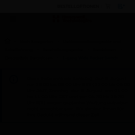
BESTELLOPTIONEN
Nach Kategorien
Elektroinstalltionsgeräte und
Kabelführung
Beschaltungsgeräte
Steckdosen
Geschaltete Steckdosen
1-gang Wide Rocker Switch
Diese Seite wird am Samstag, den 8. August,
von 19:00 bis 05:00 Uhr EST (23:00 bis 09:00
Uhr GMT, Sonntag, den 9. August, von 01:00
bis 11:00 Uhr CET und von 04:30 bis 14:30
Uhr IST) wegen geplanter Wartungsarbeiten
nicht erreichbar sein. Wir danken Ihnen für
Ihre Geduld während dieser Zeit.