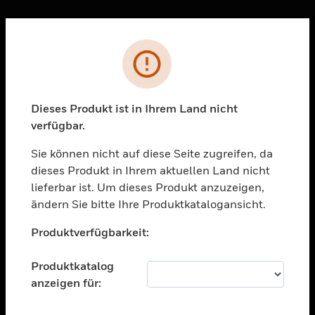
Sc
Fehler
PRODUKTE
toggle view
LÖSUNGEN
Dieses Produkt ist in Ihrem Land nicht
verfügbar.
toggle view
BRANCHEN
Sie können nicht auf diese Seite zugreifen, da
toggle view
dieses Produkt in Ihrem aktuellen Land nicht
UNTERSTÜTZUNG
lieferbar ist. Um dieses Produkt anzuzeigen,
toggle view
ändern Sie bitte Ihre Produktkatalogansicht.
STELLENANGEBOTE
Unable to process your request. Please try after
Produktverfügbarkeit:
sometime.
toggle view
UNTERNEHMEN
Produktkatalog
toggle view
anzeigen für:
KONTAKTIEREN SIE UNS