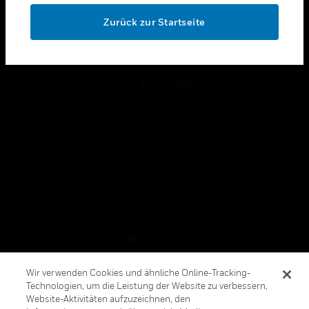
toggle view
OK
RECHTLICHE HINWEISE
Zurück zur Startseite
toggle view
FOLGEN SIE UNS
Copyright © 2026 Honeywell International, Inc.
Allgemeine Geschäftsbedienungen
Datenschutzerklärung
Ihre Datenschutzoptionen
Cookie-Hinweis
Wir verwenden Cookies und ähnliche Online-Tracking-
Technologien, um die Leistung der Website zu verbessern,
Honeywell Global Abbestellen
Website-Aktivitäten aufzuzeichnen, den