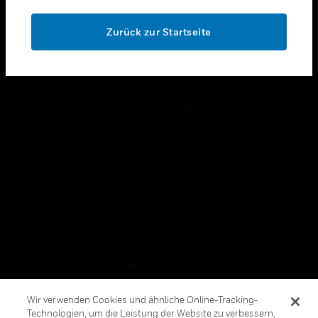
OK
toggle view
RECHTLICHE HINWEISE
Zurück zur Startseite
toggle view
FOLGEN SIE UNS
Copyright © 2026 Honeywell International, Inc.
Allgemeine Geschäftsbedienungen
Datenschutzerklärung
Ihre Datenschutzoptionen
Cookie-Hinweis
Wir verwenden Cookies und ähnliche Online-Tracking-
Technologien, um die Leistung der Website zu verbessern,