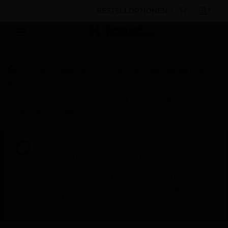
BESTELLOPTIONEN
Nach Kategorien
Elektroinstalltionsgeräte und
Kabelführung
Beschaltungsgeräte
Steckdosen
Geschaltete Steckdosen
Albany Plus 2 Gang DP with Neon
Switchsocket Outlet
Diese Seite wird am Samstag, den 8. August,
von 19:00 bis 05:00 Uhr EST (23:00 bis 09:00
Uhr GMT, Sonntag, den 9. August, von 01:00
bis 11:00 Uhr CET und von 04:30 bis 14:30
Uhr IST) wegen geplanter Wartungsarbeiten
nicht erreichbar sein. Wir danken Ihnen für
Ihre Geduld während dieser Zeit.