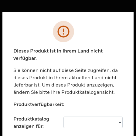
Sc
Fehler
PRODUKTE
toggle view
Dieses Produkt ist in Ihrem Land nicht
LÖSUNGEN
verfügbar.
toggle view
BRANCHEN
Sie können nicht auf diese Seite zugreifen, da
dieses Produkt in Ihrem aktuellen Land nicht
toggle view
UNTERSTÜTZUNG
lieferbar ist. Um dieses Produkt anzuzeigen,
ändern Sie bitte Ihre Produktkatalogansicht.
toggle view
Unable to process your request. Please try after
STELLENANGEBOTE
Produktverfügbarkeit:
sometime.
toggle view
UNTERNEHMEN
Produktkatalog
anzeigen für:
toggle view
KONTAKTIEREN SIE UNS