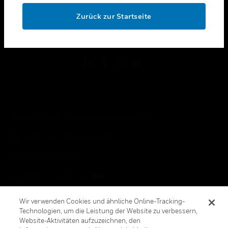
toggle view
OK
RECHTLICHE HINWEISE
Zurück zur Startseite
toggle view
FOLGEN SIE UNS
Copyright © 2026 Honeywell International, Inc.
Allgemeine Geschäftsbedienungen
Datenschutzerklärung
Ihre Datenschutzoptionen
Cookie-Hinweis
Wir verwenden Cookies und ähnliche Online-Tracking-
Technologien, um die Leistung der Website zu verbessern,
Honeywell Global Abbestellen
Website-Aktivitäten aufzuzeichnen, den