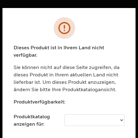
Sc
Fehler
PRODUKTE
toggle view
LÖSUNGEN
Dieses Produkt ist in Ihrem Land nicht
verfügbar.
toggle view
BRANCHEN
Sie können nicht auf diese Seite zugreifen, da
toggle view
dieses Produkt in Ihrem aktuellen Land nicht
UNTERSTÜTZUNG
lieferbar ist. Um dieses Produkt anzuzeigen,
toggle view
ändern Sie bitte Ihre Produktkatalogansicht.
STELLENANGEBOTE
Unable to process your request. Please try after
Produktverfügbarkeit:
sometime.
toggle view
UNTERNEHMEN
Produktkatalog
toggle view
anzeigen für:
KONTAKTIEREN SIE UNS