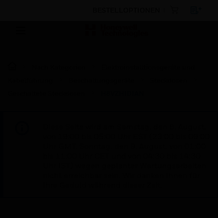
BESTELLOPTIONEN
Nach Kategorien
Elektroinstalltionsgeräte und
Kabelführung
Beschaltungsgeräte
Steckdosen
Geschaltete Steckdosen
H8VZHIDIAN
Diese Seite wird am Samstag, den 8. August,
von 19:00 bis 05:00 Uhr EST (23:00 bis 09:00
Uhr GMT, Sonntag, den 9. August, von 01:00
bis 11:00 Uhr CET und von 04:30 bis 14:30
Uhr IST) wegen geplanter Wartungsarbeiten
nicht erreichbar sein. Wir danken Ihnen für
Ihre Geduld während dieser Zeit.