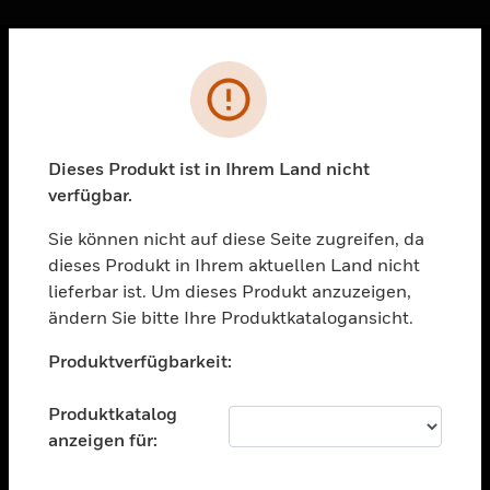
Sc
Fehler
PRODUKTE
toggle view
LÖSUNGEN
Dieses Produkt ist in Ihrem Land nicht
verfügbar.
toggle view
BRANCHEN
Sie können nicht auf diese Seite zugreifen, da
toggle view
dieses Produkt in Ihrem aktuellen Land nicht
UNTERSTÜTZUNG
lieferbar ist. Um dieses Produkt anzuzeigen,
toggle view
ändern Sie bitte Ihre Produktkatalogansicht.
STELLENANGEBOTE
Unable to process your request. Please try after
Produktverfügbarkeit:
sometime.
toggle view
UNTERNEHMEN
Produktkatalog
toggle view
anzeigen für:
KONTAKTIEREN SIE UNS