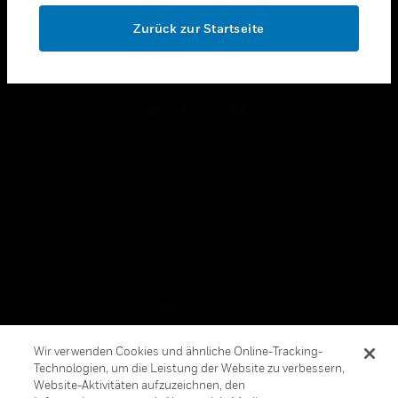
toggle view
OK
RECHTLICHE HINWEISE
Zurück zur Startseite
toggle view
FOLGEN SIE UNS
Copyright © 2026 Honeywell International, Inc.
Allgemeine Geschäftsbedienungen
Datenschutzerklärung
Ihre Datenschutzoptionen
Cookie-Hinweis
Wir verwenden Cookies und ähnliche Online-Tracking-
Technologien, um die Leistung der Website zu verbessern,
Honeywell Global Abbestellen
Website-Aktivitäten aufzuzeichnen, den