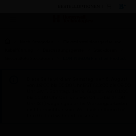
BESTELLOPTIONEN
Nach Kategorien
Elektroinstalltionsgeräte und
Kabelführung
Beschaltungsgeräte
Steckdosen
Geschaltete Steckdosen
LON-NB6.0G Finished Product
Diese Seite wird am Samstag, den 8. August,
von 19:00 bis 05:00 Uhr EST (23:00 bis 09:00
Uhr GMT, Sonntag, den 9. August, von 01:00
bis 11:00 Uhr CET und von 04:30 bis 14:30
Uhr IST) wegen geplanter Wartungsarbeiten
nicht erreichbar sein. Wir danken Ihnen für
Ihre Geduld während dieser Zeit.