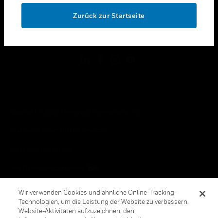
toggle view
OK
RECHTLICHE HINWEISE
Zurück zur Startseite
toggle view
FOLGEN SIE UNS
Copyright © 2026 Honeywell International, Inc.
Allgemeine Geschäftsbedienungen
Datenschutzerklärung
Ihre Datenschutzoptionen
Cookie-Hinweis
Wir verwenden Cookies und ähnliche Online-Tracking-
Technologien, um die Leistung der Website zu verbessern,
Honeywell Global Abbestellen
Website-Aktivitäten aufzuzeichnen, den