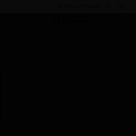
BESTELLOPTIONEN
Nach Kategorien
Elektroinstalltionsgeräte und
Kabelführung
Beschaltungsgeräte
Steckdosen
Geschaltete Steckdosen
Security Tamper Switch
Diese Seite wird am Samstag, den 8. August,
von 19:00 bis 05:00 Uhr EST (23:00 bis 09:00
Uhr GMT, Sonntag, den 9. August, von 01:00
bis 11:00 Uhr CET und von 04:30 bis 14:30
Uhr IST) wegen geplanter Wartungsarbeiten
nicht erreichbar sein. Wir danken Ihnen für
Ihre Geduld während dieser Zeit.