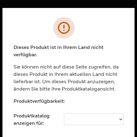
Sc
Fehler
PRODUKTE
toggle view
LÖSUNGEN
Dieses Produkt ist in Ihrem Land nicht
verfügbar.
toggle view
BRANCHEN
Sie können nicht auf diese Seite zugreifen, da
toggle view
dieses Produkt in Ihrem aktuellen Land nicht
UNTERSTÜTZUNG
lieferbar ist. Um dieses Produkt anzuzeigen,
toggle view
ändern Sie bitte Ihre Produktkatalogansicht.
STELLENANGEBOTE
Unable to process your request. Please try after
Produktverfügbarkeit:
sometime.
toggle view
UNTERNEHMEN
Produktkatalog
toggle view
anzeigen für:
KONTAKTIEREN SIE UNS