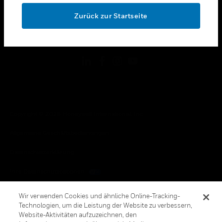
toggle view
OK
RECHTLICHE HINWEISE
Zurück zur Startseite
toggle view
FOLGEN SIE UNS
Copyright © 2026 Honeywell International, Inc.
Allgemeine Geschäftsbedienungen
Datenschutzerklärung
Ihre Datenschutzoptionen
Cookie-Hinweis
Wir verwenden Cookies und ähnliche Online-Tracking-
Technologien, um die Leistung der Website zu verbessern,
Honeywell Global Abbestellen
Website-Aktivitäten aufzuzeichnen, den