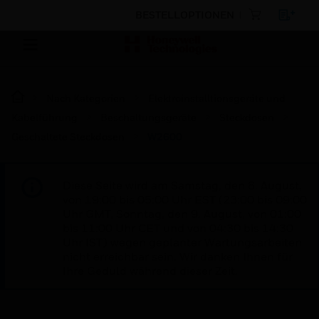
BESTELLOPTIONEN
Nach Kategorien
Elektroinstalltionsgeräte und
Kabelführung
Beschaltungsgeräte
Steckdosen
Geschaltete Steckdosen
W2600
Diese Seite wird am Samstag, den 8. August,
von 19:00 bis 05:00 Uhr EST (23:00 bis 09:00
Uhr GMT, Sonntag, den 9. August, von 01:00
bis 11:00 Uhr CET und von 04:30 bis 14:30
Uhr IST) wegen geplanter Wartungsarbeiten
nicht erreichbar sein. Wir danken Ihnen für
Ihre Geduld während dieser Zeit.