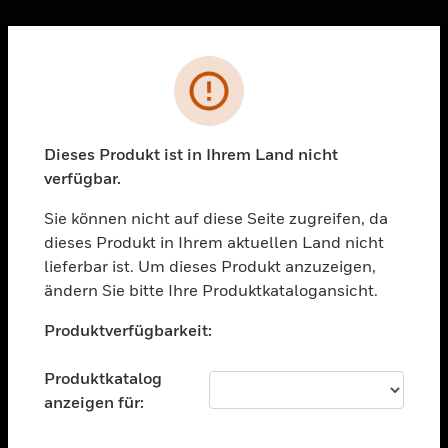
Sc
Fehler
PRODUKTE
toggle view
LÖSUNGEN
Dieses Produkt ist in Ihrem Land nicht
verfügbar.
toggle view
BRANCHEN
Sie können nicht auf diese Seite zugreifen, da
toggle view
dieses Produkt in Ihrem aktuellen Land nicht
UNTERSTÜTZUNG
lieferbar ist. Um dieses Produkt anzuzeigen,
toggle view
ändern Sie bitte Ihre Produktkatalogansicht.
STELLENANGEBOTE
Unable to process your request. Please try after
Produktverfügbarkeit:
sometime.
toggle view
UNTERNEHMEN
Produktkatalog
toggle view
anzeigen für:
KONTAKTIEREN SIE UNS