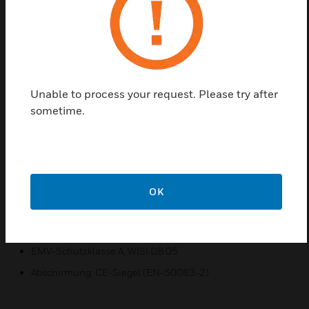
aus bewährten, verlässlichen
Grundelementen zusammen. Die Synthese aus
Innovation und Tradition
wird so greifbare Realität.
Unable to process your request. Please try after
sometime.
Merkmale und Vorteile:
Schnelle und einfache Montage
Frequenzbereich von 4-2400 MHz
Für Schraub- und Spreizbefestigung
OK
Zertifikate:
EMV-Schutzklasse A, WISI DB 03
EMV-Schutzklasse A, WISI DB 05
Abschirmung: CE-Siegel (EN-50083-2)