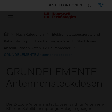
BESTELLOPTIONEN
Nach Kategorien
Elektroinstalltionsgeräte und
Kabelführung
Beschaltungsgeräte
Steckdosen
Anschlußdosen Daten, TV, Lautsprecher
GRUNDELEMENTE Antennensteckdosen
GRUNDELEMENTE
Antennensteckdosen
Die 2-Loch-Antennensteckdosen sind für Antennen-,
BK- und Satellitenempfangs-Anlagen geeignet