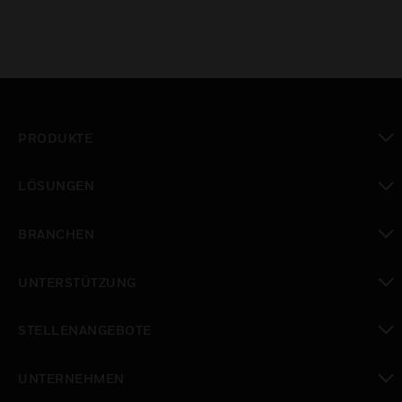
PRODUKTE
toggle view
LÖSUNGEN
toggle view
BRANCHEN
toggle view
UNTERSTÜTZUNG
toggle view
STELLENANGEBOTE
toggle view
UNTERNEHMEN