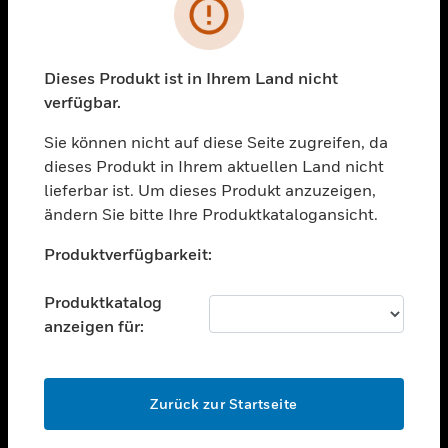
Fehler
toggle view
BRANCHEN
Dieses Produkt ist in Ihrem Land nicht
toggle view
UNTERSTÜTZUNG
verfügbar.
toggle view
Sie können nicht auf diese Seite zugreifen, da
STELLENANGEBOTE
dieses Produkt in Ihrem aktuellen Land nicht
lieferbar ist. Um dieses Produkt anzuzeigen,
toggle view
UNTERNEHMEN
ändern Sie bitte Ihre Produktkatalogansicht.
Unable to process your request. Please try after
toggle view
Produktverfügbarkeit:
sometime.
KONTAKTIEREN SIE UNS
toggle view
Produktkatalog
RECHTLICHE HINWEISE
anzeigen für:
toggle view
FOLGEN SIE UNS
OK
Zurück zur Startseite