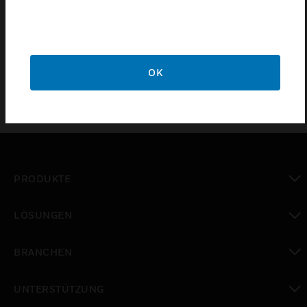
spacing allow quick and low-cost installation in
either cavity wall or flush-mounted sockets,
depending on the application.
OK
PRODUKTE
toggle view
LÖSUNGEN
toggle view
BRANCHEN
toggle view
UNTERSTÜTZUNG