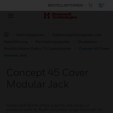
BESTELLOPTIONEN
Nach Kategorien
Elektroinstalltionsgeräte und
Kabelführung
Beschaltungsgeräte
Steckdosen
Anschlußdosen Daten, TV, Lautsprecher
Concept 45 Cover
Modular Jack
Concept 45 Cover
Modular Jack
Honeywell PEHA offers a perfected series of
products with its flush-mounted range Concept 45.