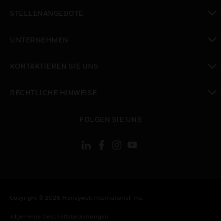
toggle view
STELLENANGEBOTE
toggle view
UNTERNEHMEN
toggle view
KONTAKTIEREN SIE UNS
toggle view
RECHTLICHE HINWEISE
toggle view
FOLGEN SIE UNS
Copyright © 2026 Honeywell International, Inc.
Allgemeine Geschäftsbedienungen