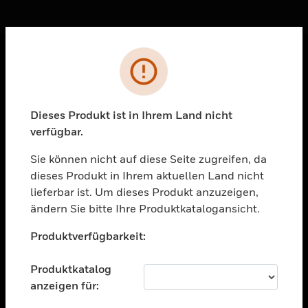
Sc
Fehler
PRODUKTE
toggle view
Dieses Produkt ist in Ihrem Land nicht
LÖSUNGEN
verfügbar.
toggle view
BRANCHEN
Sie können nicht auf diese Seite zugreifen, da
dieses Produkt in Ihrem aktuellen Land nicht
toggle view
UNTERSTÜTZUNG
lieferbar ist. Um dieses Produkt anzuzeigen,
ändern Sie bitte Ihre Produktkatalogansicht.
toggle view
Unable to process your request. Please try after
STELLENANGEBOTE
Produktverfügbarkeit:
sometime.
toggle view
UNTERNEHMEN
Produktkatalog
anzeigen für:
toggle view
KONTAKTIEREN SIE UNS