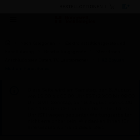
BESTELLOPTIONEN
Nach Kategorien
Elektroinstalltionsgeräte und
Kabelführung
Beschaltungsgeräte
Steckdosen
Anschlußdosen Daten, TV, Lautsprecher
HKB Boyuan
Medium Panel Series
Diese Seite wird am Samstag, den 8. August,
von 19:00 bis 05:00 Uhr EST (23:00 bis 09:00
Uhr GMT, Sonntag, den 9. August, von 01:00
bis 11:00 Uhr CET und von 04:30 bis 14:30
Uhr IST) wegen geplanter Wartungsarbeiten
nicht erreichbar sein. Wir danken Ihnen für
Ihre Geduld während dieser Zeit.