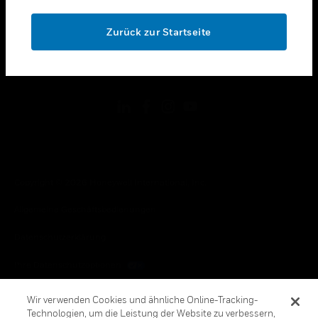
OK
toggle view
RECHTLICHE HINWEISE
Zurück zur Startseite
toggle view
FOLGEN SIE UNS
Copyright © 2026 Honeywell International, Inc.
Allgemeine Geschäftsbedienungen
Datenschutzerklärung
Ihre Datenschutzoptionen
Cookie-Hinweis
Wir verwenden Cookies und ähnliche Online-Tracking-
Technologien, um die Leistung der Website zu verbessern,