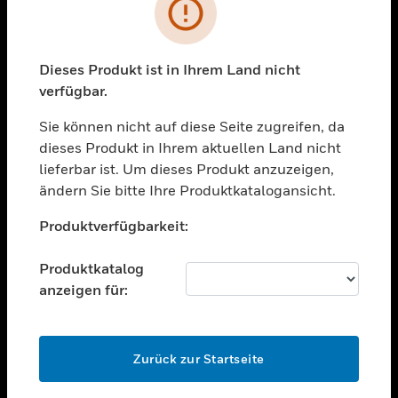
Fehler
toggle view
BRANCHEN
Dieses Produkt ist in Ihrem Land nicht
toggle view
UNTERSTÜTZUNG
verfügbar.
toggle view
Sie können nicht auf diese Seite zugreifen, da
STELLENANGEBOTE
dieses Produkt in Ihrem aktuellen Land nicht
lieferbar ist. Um dieses Produkt anzuzeigen,
toggle view
UNTERNEHMEN
ändern Sie bitte Ihre Produktkatalogansicht.
Unable to process your request. Please try after
toggle view
Produktverfügbarkeit:
sometime.
KONTAKTIEREN SIE UNS
toggle view
Produktkatalog
RECHTLICHE HINWEISE
anzeigen für:
toggle view
FOLGEN SIE UNS
OK
Zurück zur Startseite