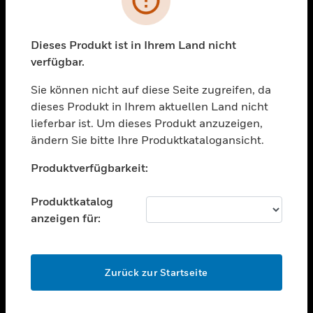
toggle view
BRANCHEN
toggle view
Dieses Produkt ist in Ihrem Land nicht
UNTERSTÜTZUNG
verfügbar.
toggle view
STELLENANGEBOTE
Sie können nicht auf diese Seite zugreifen, da
dieses Produkt in Ihrem aktuellen Land nicht
toggle view
lieferbar ist. Um dieses Produkt anzuzeigen,
UNTERNEHMEN
ändern Sie bitte Ihre Produktkatalogansicht.
toggle view
Unable to process your request. Please try after
KONTAKTIEREN SIE UNS
Produktverfügbarkeit:
sometime.
toggle view
RECHTLICHE HINWEISE
Produktkatalog
anzeigen für:
toggle view
FOLGEN SIE UNS
OK
Zurück zur Startseite