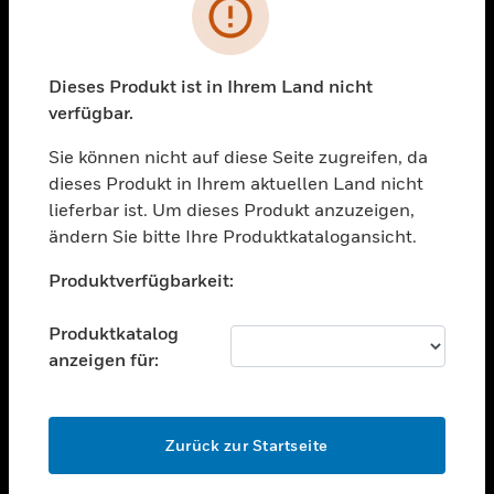
Fehler
toggle view
BRANCHEN
Dieses Produkt ist in Ihrem Land nicht
toggle view
UNTERSTÜTZUNG
verfügbar.
toggle view
Sie können nicht auf diese Seite zugreifen, da
STELLENANGEBOTE
dieses Produkt in Ihrem aktuellen Land nicht
lieferbar ist. Um dieses Produkt anzuzeigen,
toggle view
UNTERNEHMEN
ändern Sie bitte Ihre Produktkatalogansicht.
Unable to process your request. Please try after
toggle view
Produktverfügbarkeit:
sometime.
KONTAKTIEREN SIE UNS
toggle view
Produktkatalog
RECHTLICHE HINWEISE
anzeigen für:
toggle view
FOLGEN SIE UNS
OK
Zurück zur Startseite