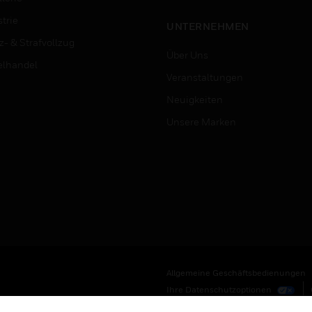
trie
UNTERNEHMEN
z- & Strafvollzug
Über Uns
elhandel
Veranstaltungen
Neuigkeiten
Unsere Marken
Allgemeine Geschäftsbedienungen
Ihre Datenschutzoptionen