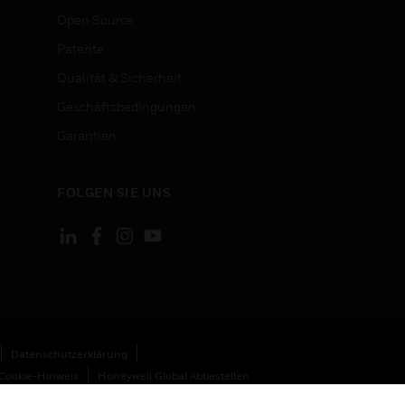
Open Source
Patente
Qualität & Sicherheit
Geschäftsbedingungen
Garantien
FOLGEN SIE UNS
Datenschutzerklärung
Cookie-Hinweis
Honeywell Global Abbestellen