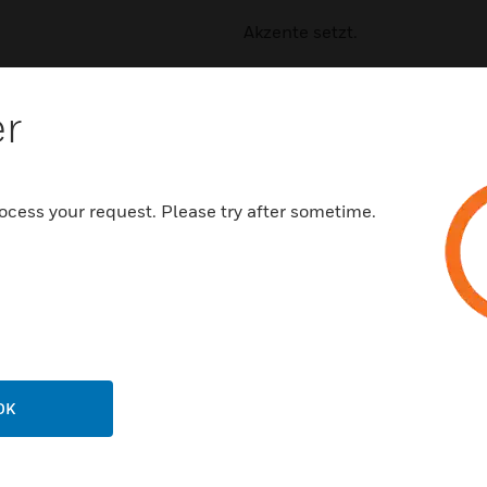
Akzente setzt.
Merkmale und Vorteile:
platzsparend
er
gute Qualität
uneingeschränkte Einbaumög
ocess your request. Please try after sometime.
Einsatzmöglichkeiten in: E
Schiffsbau
Zertifikate:
Prüfzeichen: VDE, KEMA
Umweltstandards: WEEE
OK