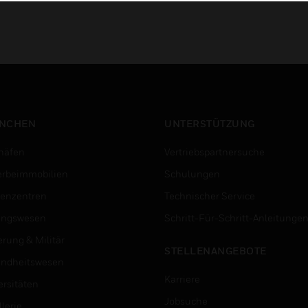
NCHEN
UNTERSTÜTZUNG
häfen
Vertriebspartnersuche
rbeimmobilien
Schulungen
enzentren
Technischer Service
ungswesen
Schritt-Für-Schritt-Anleitunge
erung & Militär
STELLENANGEBOTE
ndheitswesen
Karriere
ersitäten
Jobsuche
lerie