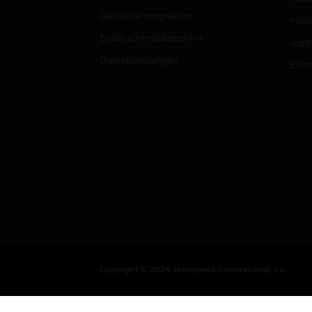
Gebäudeintegration
Indus
Einbruchmeldetechnik
Justi
Dienstleistungen
Einz
Copyright © 2026 Honeywell International, Inc.