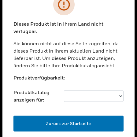
Fehler
toggle view
BRANCHEN
Dieses Produkt ist in Ihrem Land nicht
toggle view
UNTERSTÜTZUNG
verfügbar.
toggle view
Sie können nicht auf diese Seite zugreifen, da
STELLENANGEBOTE
dieses Produkt in Ihrem aktuellen Land nicht
lieferbar ist. Um dieses Produkt anzuzeigen,
toggle view
UNTERNEHMEN
ändern Sie bitte Ihre Produktkatalogansicht.
Unable to process your request. Please try after
toggle view
Produktverfügbarkeit:
sometime.
KONTAKTIEREN SIE UNS
toggle view
Produktkatalog
RECHTLICHE HINWEISE
anzeigen für:
toggle view
FOLGEN SIE UNS
OK
Zurück zur Startseite