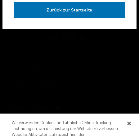
toggle view
OK
RECHTLICHE HINWEISE
Zurück zur Startseite
toggle view
FOLGEN SIE UNS
Copyright © 2026 Honeywell International, Inc.
Allgemeine Geschäftsbedienungen
Datenschutzerklärung
Ihre Datenschutzoptionen
Cookie-Hinweis
Wir verwenden Cookies und ähnliche Online-Tracking-
Technologien, um die Leistung der Website zu verbessern,
Honeywell Global Abbestellen
Website-Aktivitäten aufzuzeichnen, den