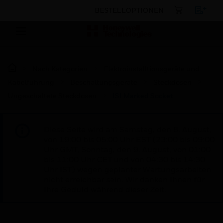
BESTELLOPTIONEN
Nach Kategorien
Elektroinstalltionsgeräte und
Kabelführung
Beschaltungsgeräte
Steckdosen
Ungeschaltete Steckdosen
ISI Marked Socket
Diese Seite wird am Samstag, den 8. August,
von 19:00 bis 05:00 Uhr EST (23:00 bis 09:00
Uhr GMT, Sonntag, den 9. August, von 01:00
bis 11:00 Uhr CET und von 04:30 bis 14:30
Uhr IST) wegen geplanter Wartungsarbeiten
nicht erreichbar sein. Wir danken Ihnen für
Ihre Geduld während dieser Zeit.