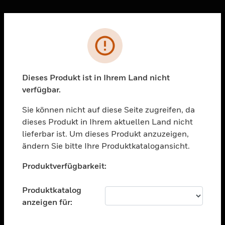
Sc
Fehler
PRODUKTE
toggle view
LÖSUNGEN
Dieses Produkt ist in Ihrem Land nicht
verfügbar.
toggle view
BRANCHEN
Sie können nicht auf diese Seite zugreifen, da
toggle view
dieses Produkt in Ihrem aktuellen Land nicht
UNTERSTÜTZUNG
lieferbar ist. Um dieses Produkt anzuzeigen,
toggle view
ändern Sie bitte Ihre Produktkatalogansicht.
STELLENANGEBOTE
Unable to process your request. Please try after
Produktverfügbarkeit:
sometime.
toggle view
UNTERNEHMEN
Produktkatalog
toggle view
anzeigen für:
KONTAKTIEREN SIE UNS