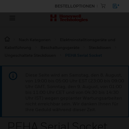
BESTELLOPTIONEN
Nach Kategorien
Elektroinstalltionsgeräte und
Kabelführung
Beschaltungsgeräte
Steckdosen
Ungeschaltete Steckdosen
PEHA Serial Socket
Diese Seite wird am Samstag, den 8. August,
von 19:00 bis 05:00 Uhr EST (23:00 bis 09:00
Uhr GMT, Sonntag, den 9. August, von 01:00
bis 11:00 Uhr CET und von 04:30 bis 14:30
Uhr IST) wegen geplanter Wartungsarbeiten
nicht erreichbar sein. Wir danken Ihnen für
Ihre Geduld während dieser Zeit.
PEHA Serial Socket