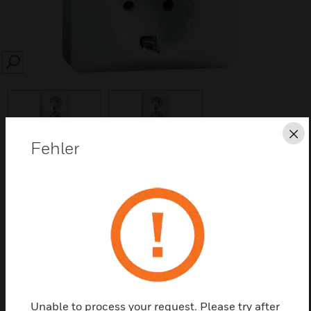
SEARCH
Sc
Fehler
Diese Seite als PDF speichern
Kontaktieren Sie uns
Einen Partner finden
Unable to process your request. Please try after