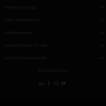
toggle view
UNTERSTÜTZUNG
toggle view
STELLENANGEBOTE
toggle view
UNTERNEHMEN
toggle view
KONTAKTIEREN SIE UNS
toggle view
RECHTLICHE HINWEISE
toggle view
FOLGEN SIE UNS