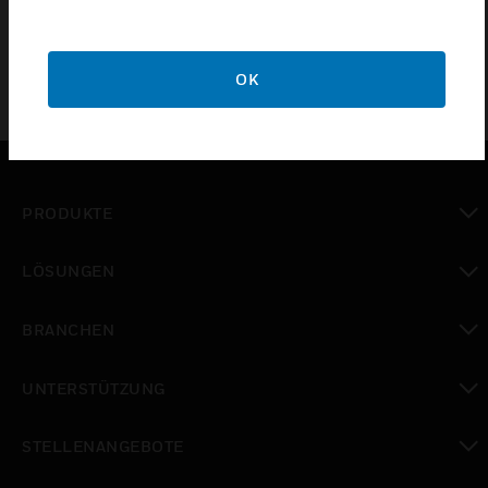
OK
PRODUKTE
toggle view
LÖSUNGEN
toggle view
BRANCHEN
toggle view
UNTERSTÜTZUNG
toggle view
STELLENANGEBOTE
toggle view