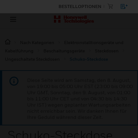
BESTELLOPTIONEN
Nach Kategorien
Elektroinstalltionsgeräte und
Kabelführung
Beschaltungsgeräte
Steckdosen
Ungeschaltete Steckdosen
Schuko-Steckdose
Diese Seite wird am Samstag, den 8. August,
von 19:00 bis 05:00 Uhr EST (23:00 bis 09:00
Uhr GMT, Sonntag, den 9. August, von 01:00
bis 11:00 Uhr CET und von 04:30 bis 14:30
Uhr IST) wegen geplanter Wartungsarbeiten
nicht erreichbar sein. Wir danken Ihnen für
Ihre Geduld während dieser Zeit.
Schuko-Steckdose