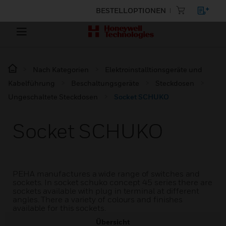
BESTELLOPTIONEN
Nach Kategorien
Elektroinstalltionsgeräte und
Kabelführung
Beschaltungsgeräte
Steckdosen
Ungeschaltete Steckdosen
Socket SCHUKO
Socket SCHUKO
PEHA manufactures a wide range of switches and
sockets. In socket schuko concept 45 series there are
sockets available with plug in terminal at different
angles. There a variety of colours and finishes
available for this sockets.
Übersicht