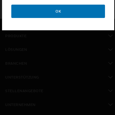
OK
PRODUKTE
toggle view
LÖSUNGEN
toggle view
BRANCHEN
toggle view
UNTERSTÜTZUNG
toggle view
STELLENANGEBOTE
toggle view
UNTERNEHMEN
toggle view