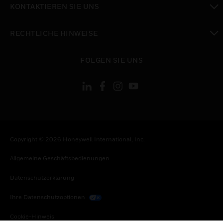
KONTAKTIEREN SIE UNS
toggle view
RECHTLICHE HINWEISE
toggle view
FOLGEN SIE UNS
Copyright © 2026 Honeywell International, Inc.
Allgemeine Geschäftsbedienungen
Datenschutzerklärung
Ihre Datenschutzoptionen
Cookie-Hinweis