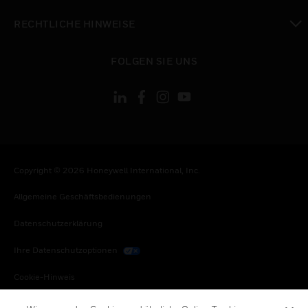
toggle view
RECHTLICHE HINWEISE
toggle view
FOLGEN SIE UNS
Copyright © 2026 Honeywell International, Inc.
Allgemeine Geschäftsbedienungen
Datenschutzerklärung
Ihre Datenschutzoptionen
Cookie-Hinweis
Honeywell Global Abbestellen