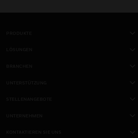
PRODUKTE
toggle view
LÖSUNGEN
toggle view
BRANCHEN
toggle view
UNTERSTÜTZUNG
toggle view
STELLENANGEBOTE
toggle view
UNTERNEHMEN
toggle view
KONTAKTIEREN SIE UNS