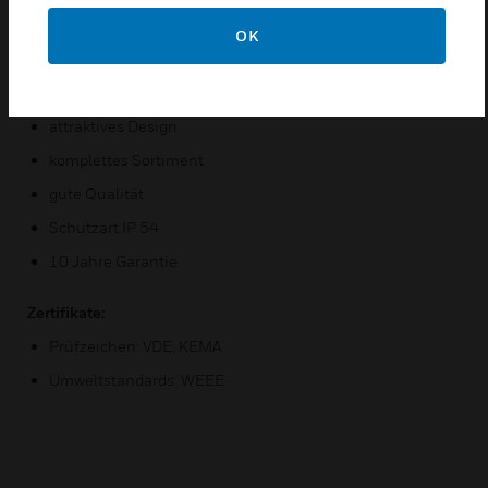
gestellt werden.
OK
Merkmale und Vorteile:
Schutz gegen Wasser / Feuchtigkeit
attraktives Design
komplettes Sortiment
gute Qualität
Schutzart IP 54
10 Jahre Garantie
Zertifikate:
Prüfzeichen: VDE, KEMA
Umweltstandards: WEEE