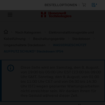
BESTELLOPTIONEN
Nach Kategorien
Elektroinstalltionsgeräte und
Kabelführung
Beschaltungsgeräte
Steckdosen
Ungeschaltete Steckdosen
WASSERGESCHÜTZT
AUFPUTZ SCHUKO® Steckdosen IP54
Diese Seite wird am Samstag, den 8. August,
von 19:00 bis 05:00 Uhr EST (23:00 bis 09:00
Uhr GMT, Sonntag, den 9. August, von 01:00
bis 11:00 Uhr CET und von 04:30 bis 14:30
Uhr IST) wegen geplanter Wartungsarbeiten
nicht erreichbar sein. Wir danken Ihnen für
Ihre Geduld während dieser Zeit.